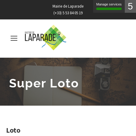
5
Manage services
Mairie de Laparade
(+33) 5 53 84 05 19
Super Loto
Loto