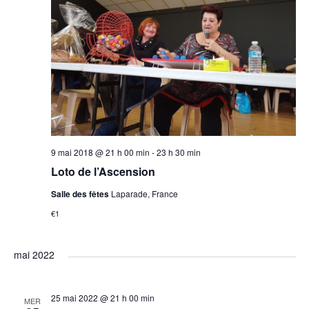
t
e
n
n
e
s
d
e
d
a
e
t
t
v
e
n
.
u
a
9 mai 2018 @ 21 h 00 min
-
23 h 30 min
e
Loto de l’Ascension
v
s
Salle des fêtes
Laparade, France
i
€1
É
g
v
mai 2022
a
è
25 mai 2022 @ 21 h 00 min
MER