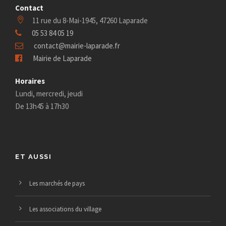
s
Contact
11 rue du 8-Mai-1945, 47260 Laparade
05 53 84 05 19
contact@mairie-laparade.fr
Mairie de Laparade
Horaires
Lundi, mercredi, jeudi
De 13h45 à 17h30
ET AUSSI
Les marchés de pays
Les associations du village