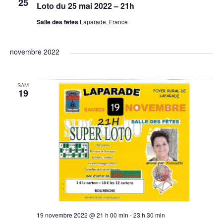
t
n
25
Loto du 25 mai 2022 – 21h
e
i
Salle des fêtes
Laparade, France
m
o
novembre 2022
e
n
n
SAM
19
d
t
e
v
u
e
s
19 novembre 2022 @ 21 h 00 min
-
23 h 30 min