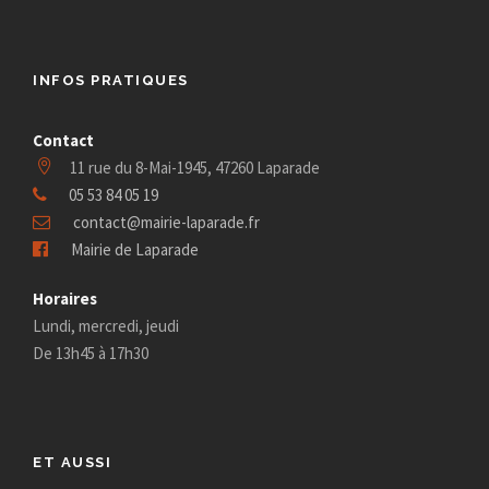
t
s
INFOS PRATIQUES
Contact
11 rue du 8-Mai-1945, 47260 Laparade
05 53 84 05 19
contact@mairie-laparade.fr
Mairie de Laparade
Horaires
Lundi, mercredi, jeudi
De 13h45 à 17h30
ET AUSSI