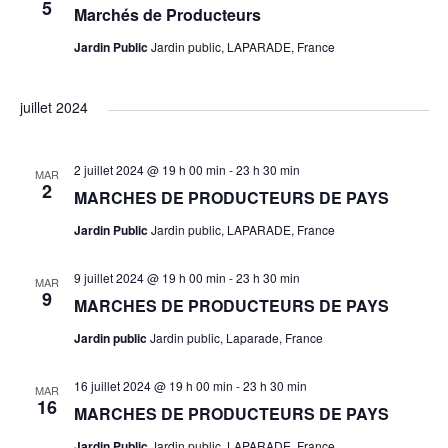
5
z
n
h
Marchés de Producteurs
o
u
Jardin Public
Jardin public, LAPARADE, France
t
e
n
n
e
s
d
juillet 2024
e
d
a
e
t
t
2 juillet 2024 @ 19 h 00 min
-
23 h 30 min
MAR
2
v
e
MARCHES DE PRODUCTEURS DE PAYS
n
.
Jardin Public
Jardin public, LAPARADE, France
u
a
e
9 juillet 2024 @ 19 h 00 min
-
23 h 30 min
MAR
9
v
MARCHES DE PRODUCTEURS DE PAYS
s
Jardin public
Jardin public, Laparade, France
i
É
16 juillet 2024 @ 19 h 00 min
-
23 h 30 min
MAR
g
16
v
MARCHES DE PRODUCTEURS DE PAYS
Jardin Public
Jardin public, LAPARADE, France