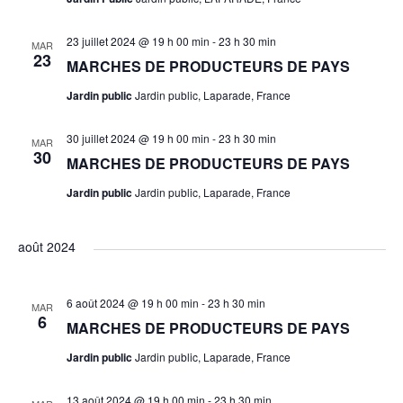
a
è
t
n
23 juillet 2024 @ 19 h 00 min
-
23 h 30 min
MAR
23
MARCHES DE PRODUCTEURS DE PAYS
e
i
Jardin public
Jardin public, Laparade, France
m
o
30 juillet 2024 @ 19 h 00 min
-
23 h 30 min
MAR
30
e
MARCHES DE PRODUCTEURS DE PAYS
n
Jardin public
Jardin public, Laparade, France
n
d
t
août 2024
e
v
6 août 2024 @ 19 h 00 min
-
23 h 30 min
MAR
6
MARCHES DE PRODUCTEURS DE PAYS
u
Jardin public
Jardin public, Laparade, France
e
13 août 2024 @ 19 h 00 min
-
23 h 30 min