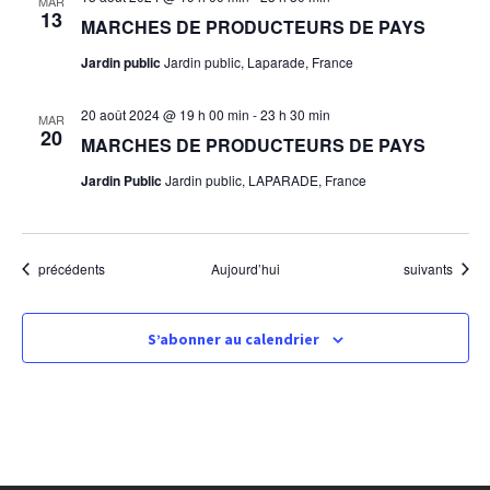
MAR
13
MARCHES DE PRODUCTEURS DE PAYS
s
Jardin public
Jardin public, Laparade, France
É
20 août 2024 @ 19 h 00 min
-
23 h 30 min
MAR
20
v
MARCHES DE PRODUCTEURS DE PAYS
Jardin Public
Jardin public, LAPARADE, France
è
n
Évènements
Évènements
précédents
Aujourd’hui
suivants
e
S’abonner au calendrier
m
e
n