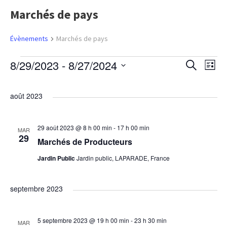
Marchés de pays
Évènements
Marchés de pays
É
8/29/2023
 - 
8/27/2024
R
N
R
L
e
S
i
a
c
v
e
s
é
h
août 2023
t
e
v
l
è
e
c
r
e
c
i
29 août 2023 @ 8 h 00 min
-
17 h 00 min
MAR
c
n
h
h
29
Marchés de Producteurs
e
t
g
e
Jardin Public
Jardin public, LAPARADE, France
e
i
a
o
m
r
septembre 2023
n
t
n
e
c
i
e
5 septembre 2023 @ 19 h 00 min
-
23 h 30 min
MAR