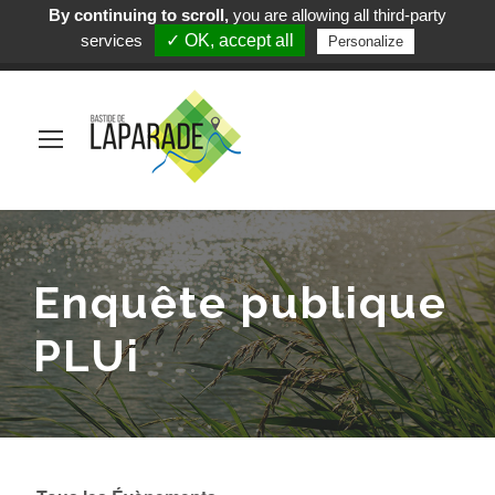
By continuing to scroll,
you are allowing all third-party
Mairie de Laparade
services
✓ OK, accept all
Personalize
(+33) 5 53 84 05 19
Enquête publique
PLUi