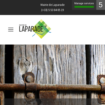
5
Manage services
Mairie de Laparade
(+33) 5 53 84 05 19