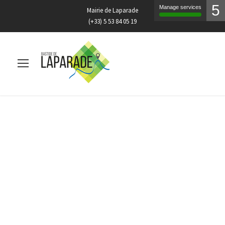
5
Manage services
Mairie de Laparade
(+33) 5 53 84 05 19