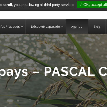
 scroll,
you are allowing all third-party services
✓ OK, accept all
nfos Pratiques
Découvrir Laparade
Agenda
Blog
pays – PASCAL 