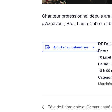
Chanteur professionnel depuis anné
d’Aznavour, Brel, Lama Cabrel et bi
DÉTAI
Ajouter au calendrier
Date :
10 juille
Heure :
18 h 00 
Catégor
Marchés
Fête de Labretonie et Communauté 