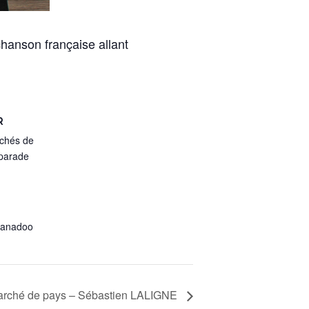
hanson française allant
R
chés de
parade
wanadoo
rché de pays – Sébastien LALIGNE