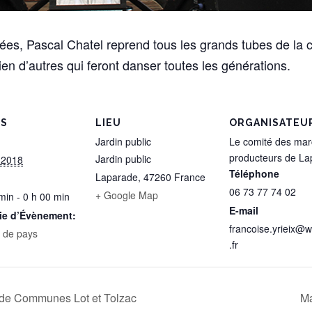
es, Pascal Chatel reprend tous les grands tubes de la c
en d’autres qui feront danser toutes les générations.
LS
LIEU
ORGANISATEU
Jardin public
Le comité des mar
producteurs de La
Jardin public
t 2018
Téléphone
Laparade
,
47260
France
06 73 77 74 02
+ Google Map
min - 0 h 00 min
E-mail
ie d’Évènement:
francoise.yrieix@
 de pays
.fr
de Communes Lot et Tolzac
Ma