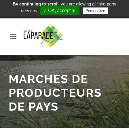
By continuing to scroll,
you are allowing all third-party
Mairie de Laparade
services
✓ OK, accept all
Personalize
(+33) 5 53 84 05 19
MARCHES DE
PRODUCTEURS
DE PAYS