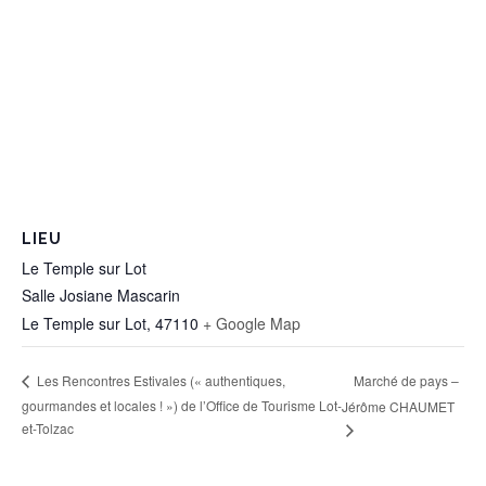
LIEU
Le Temple sur Lot
Salle Josiane Mascarin
Le Temple sur Lot
,
47110
+ Google Map
Marché de pays –
Les Rencontres Estivales (« authentiques,
gourmandes et locales ! ») de l’Office de Tourisme Lot-
Jérôme CHAUMET
et-Tolzac