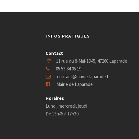
i
m
3
e
n
g
s
t
s
INFOS PRATIQUES
a
e
p
a
Contact
t
r
11 rue du 8-Mai-1945, 47260 Laparade
p
05 53 84 05 19
m
i
contact@mairie-laparade.fr
o
t
Mairie de Laparade
t
o
-
Horaires
e
c
Lundi, mercredi, jeudi
n
l
De 13h45 à 17h30
é
m
d
.