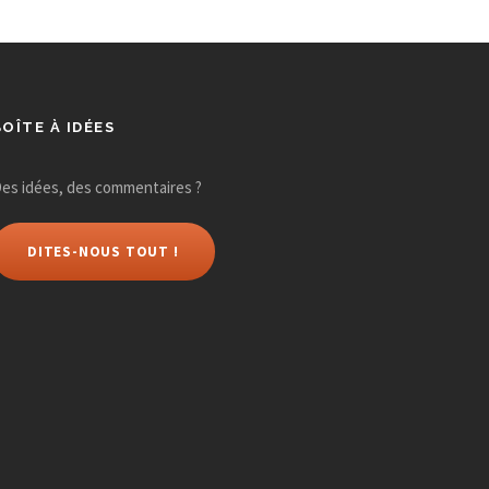
n
e
m
BOÎTE À IDÉES
e
es idées, des commentaires ?
n
DITES-NOUS TOUT !
t