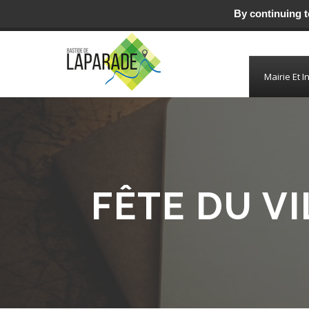
By continuing to
Mairie de Laparade
Mairie Et I
FÊTE DU V