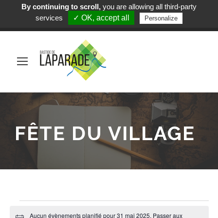
By continuing to scroll,
you are allowing all third-party
Mairie de Laparade
services
✓ OK, accept all
Personalize
(+33) 5 53 84 05 19
FÊTE DU VILLAGE
É
Aucun évènements planifié pour 31 mai 2025. Passer aux