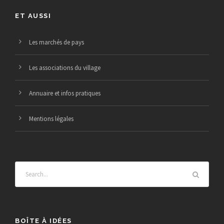
0
e
i
ET AUSSI
2
m
o
5
Les marchés de pays
e
n
Les associations du village
n
d
Annuaire et infos pratiques
t
e
Mentions légales
v
u
e
s
BOÎTE À IDÉES