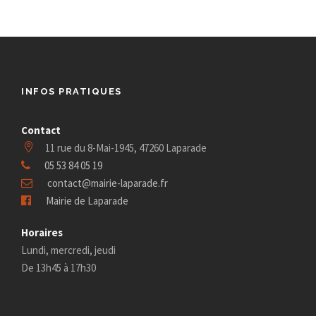
e
n
f
e
d
e
d
o
a
e
t
r
t
v
e
INFOS PRATIQUES
n
3
.
u
Contact
a
1
11 rue du 8-Mai-1945, 47260 Laparade
e
v
05 53 84 05 19
m
s
contact@mairie-laparade.fr
i
Mairie de Laparade
a
É
Horaires
g
v
i
Lundi, mercredi, jeudi
a
De 13h45 à 17h30
è
2
t
n