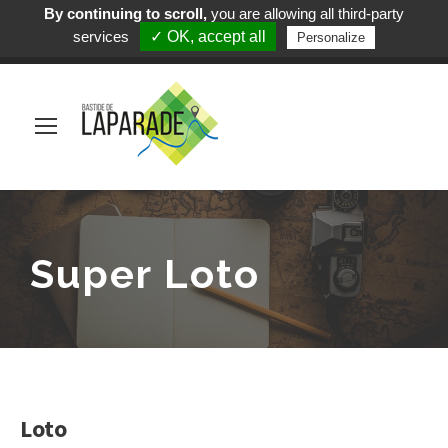
By continuing to scroll,
you are allowing all third-party
Mairie de Laparade
services
✓ OK, accept all
Personalize
(+33) 5 53 84 05 19
Super Loto
Loto