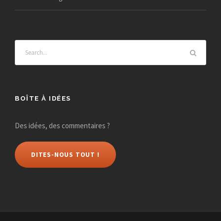
e
s
É
v
è
BOÎTE À IDÉES
n
Des idées, des commentaires ?
e
DITES-NOUS TOUT !
m
e