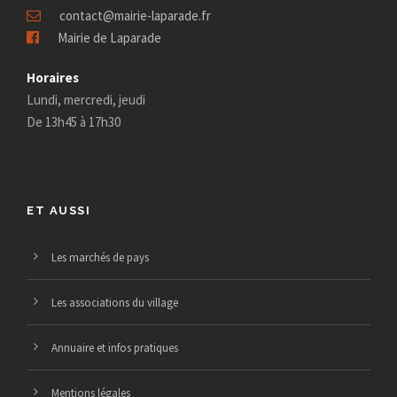
contact@mairie-laparade.fr
n
a
è
Mairie de Laparade
e
t
n
Horaires
e
Lundi, mercredi, jeudi
m
i
De 13h45 à 17h30
m
e
o
e
n
n
ET AUSSI
n
t
d
t
Les marchés de pays
s
e
Les associations du village
v
Annuaire et infos pratiques
u
Mentions légales