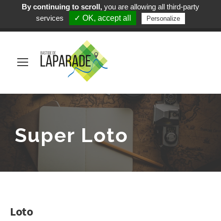
By continuing to scroll,
you are allowing all third-party
Mairie de Laparade
services
✓ OK, accept all
Personalize
(+33) 5 53 84 05 19
Super Loto
Loto