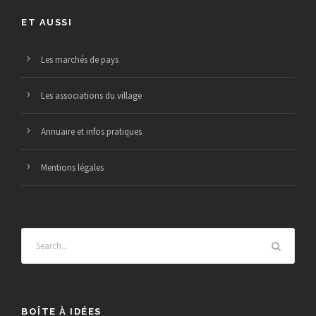
v
a
è
ET AUSSI
r
t
n
Les marchés de pays
i
e
i
e
Les associations du village
m
o
r
Annuaire et infos pratiques
e
n
2
Mentions légales
n
d
0
t
e
2
v
4
u
BOÎTE À IDÉES