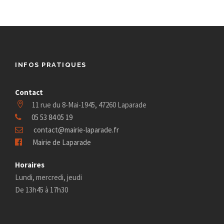
c
i
e
t
z
h
o
s
u
e
n
n
f
e
d
INFOS PRATIQUES
e
d
o
a
e
t
Contact
t
r
11 rue du 8-Mai-1945, 47260 Laparade
v
e
n
05 53 84 05 19
.
2
contact@mairie-laparade.fr
u
a
Mairie de Laparade
9
e
v
Horaires
f
s
Lundi, mercredi, jeudi
i
De 13h45 à 17h30
É
é
g
v