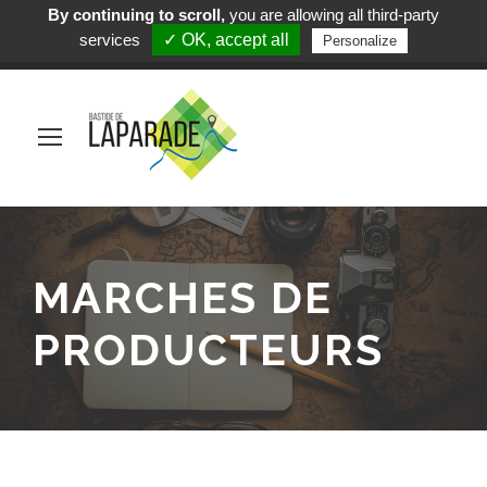
By continuing to scroll,
you are allowing all third-party
Mairie de Laparade
services
✓ OK, accept all
Personalize
(+33) 5 53 84 05 19
MARCHES DE
PRODUCTEURS