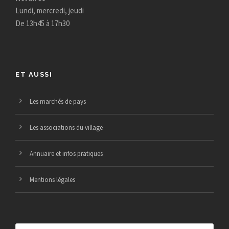
n
a
è
Lundi, mercredi, jeudi
e
t
n
De 13h45 à 17h30
e
m
i
m
e
o
ET AUSSI
e
n
n
Les marchés de pays
n
t
d
Les associations du village
t
s
e
Annuaire et infos pratiques
v
Mentions légales
u
e