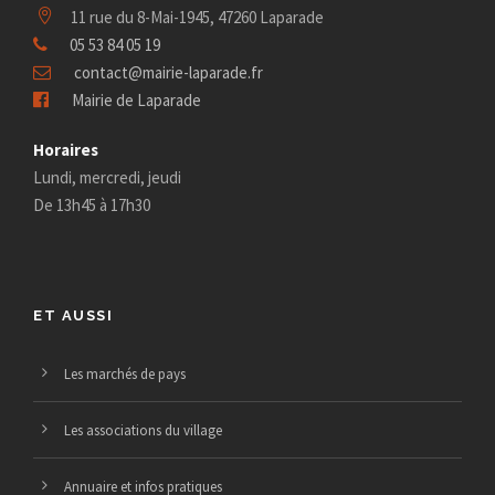
É
11 rue du 8-Mai-1945, 47260 Laparade
è
g
v
05 53 84 05 19
contact@mairie-laparade.fr
n
a
è
Mairie de Laparade
e
t
n
Horaires
e
Lundi, mercredi, jeudi
m
i
De 13h45 à 17h30
m
e
o
e
n
n
ET AUSSI
n
t
d
t
Les marchés de pays
s
e
Les associations du village
v
Annuaire et infos pratiques