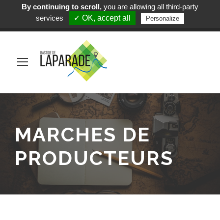
By continuing to scroll,
you are allowing all third-party
Mairie de Laparade
services
✓ OK, accept all
Personalize
(+33) 5 53 84 05 19
MARCHES DE
PRODUCTEURS