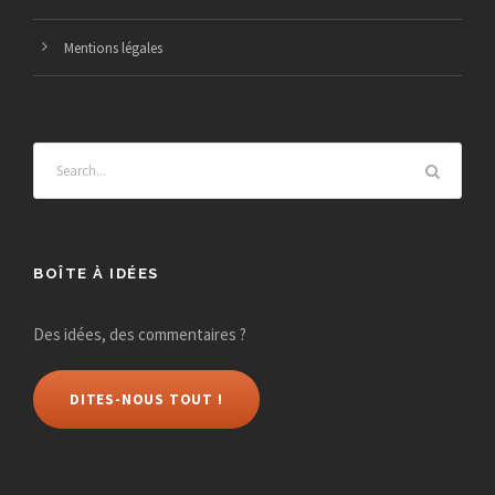
u
Mentions légales
e
s
É
v
è
BOÎTE À IDÉES
n
Des idées, des commentaires ?
e
DITES-NOUS TOUT !
m