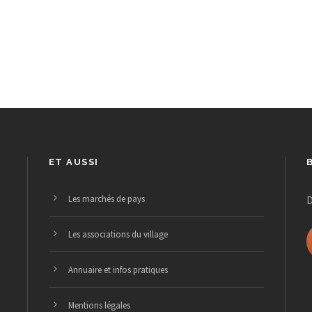
n
n
n
t
t
t
,
,
,
ET AUSSI
Les marchés de pays
D
Les associations du village
Annuaire et infos pratiques
Mentions légales