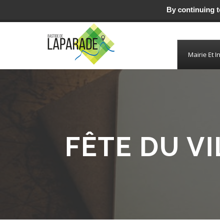
By continuing to
Mairie de Laparade
Mairie Et I
FÊTE DU V