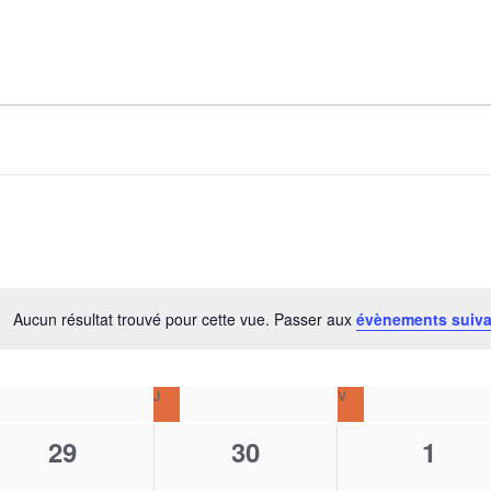
Aucun résultat trouvé pour cette vue. Passer aux
évènements suiv
N
o
t
RCREDI
J
JEUDI
V
VENDREDI
i
c
0
0
0
29
30
1
e
é
é
é