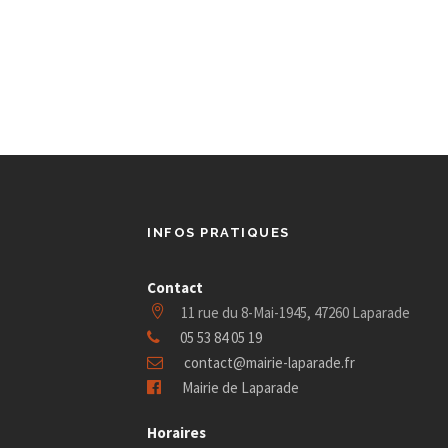
m
n
n
e
t
t
e
,
,
v
n
u
t
e
s
INFOS PRATIQUES
s
Contact
É
11 rue du 8-Mai-1945, 47260 Laparade
05 53 84 05 19
v
contact@mairie-laparade.fr
Mairie de Laparade
è
Horaires