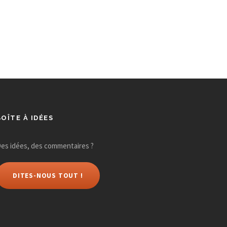
n
n
t
t
,
,
BOÎTE À IDÉES
es idées, des commentaires ?
DITES-NOUS TOUT !