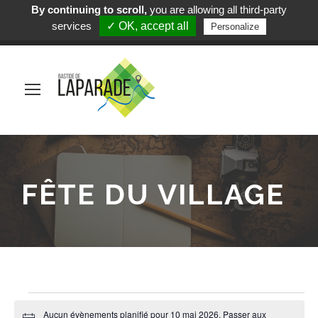
By continuing to scroll,
you are allowing all third-party
Mairie de Laparade
services
✓ OK, accept all
Personalize
(+33) 5 53 84 05 19
FÊTE DU VILLAGE
É
Aucun évènements planifié pour 10 mai 2026. Passer aux