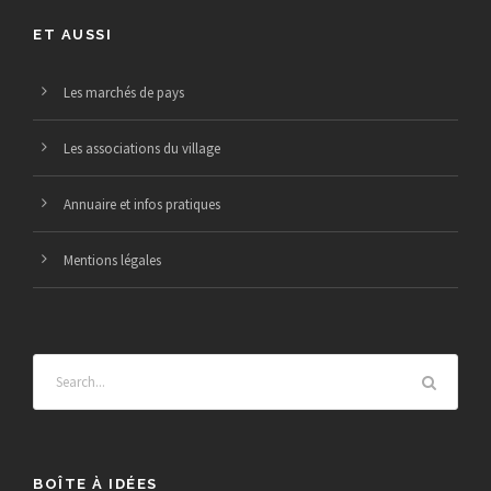
0
e
i
ET AUSSI
2
m
o
6
Les marchés de pays
e
n
Les associations du village
n
d
Annuaire et infos pratiques
t
e
Mentions légales
v
u
e
s
BOÎTE À IDÉES