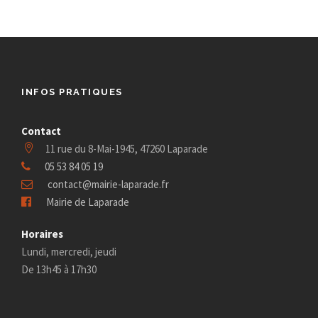
e
n
f
e
d
e
d
o
a
e
t
r
t
v
e
INFOS PRATIQUES
n
1
.
u
Contact
a
0
11 rue du 8-Mai-1945, 47260 Laparade
e
v
05 53 84 05 19
m
s
contact@mairie-laparade.fr
i
Mairie de Laparade
a
É
Horaires
g
v
i
Lundi, mercredi, jeudi
a
De 13h45 à 17h30
è
2
t
n