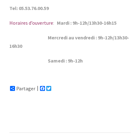
Tel: 05.53.76.00.59
Horaires d’ouverture
:
Mardi : 9h-12h/13h30-16h15
Mercredi au vendredi : 9h-12h/13h30-
16h30
Samedi : 9h-12h
Partager
F
T
a
w
c
i
e
t
b
t
o
e
o
r
k