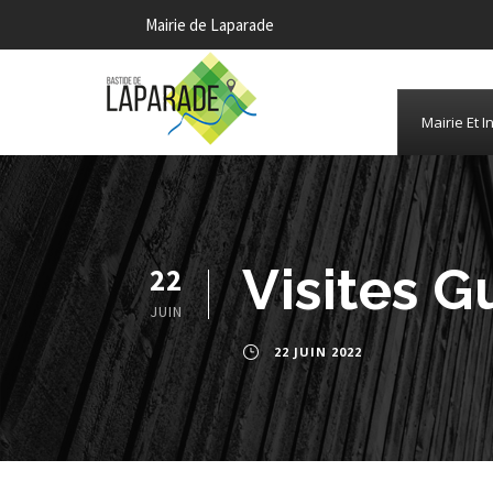
Mairie de Laparade
Mairie Et I
Visites G
22
JUIN
22 JUIN 2022