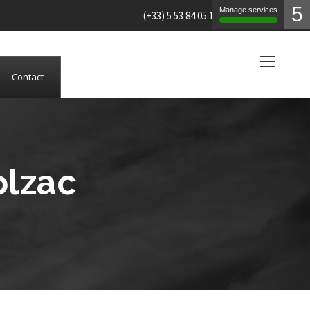
5
Manage services
(+33) 5 53 84 05 19
Contact
olzac