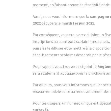
moment, en faisant preuve de réactivité et d
Aussi, nous vous informons que la
campagne d’
2022
débutera le
mardi 1er juin 2021
.
Par conséquent, vous trouverez ci-joint un fly
inscriptions au transport scolaire (modalités,
puissiez le diffuser et le mettre à la dispositio
établissements scolaires desservis par le rése
Pour rappel, vous trouverez ci-joint le
Règleme
sera également appliqué pour la prochaine ann
Par ailleurs, nous vous informons que l’année 
réseau remodelé suite au renouvellement des
Pour les usagers, un numéro unique est spécia
surtaxé).