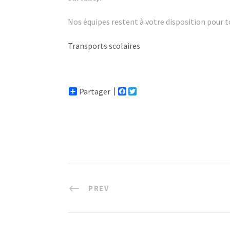
Nos équipes restent à votre disposition pou
Transports scolaires
Partager
F
T
a
w
c
i
e
t
b
t
o
e
o
r
k
PREV