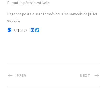
Durant la période estivale
L’agence postale sera fermée tous les samedis de juillet
et août.
Partager
F
T
a
w
c
i
e
t
b
t
o
e
o
r
k
PREV
NEXT